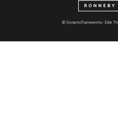
© DynamicFrameworks- Elite Th